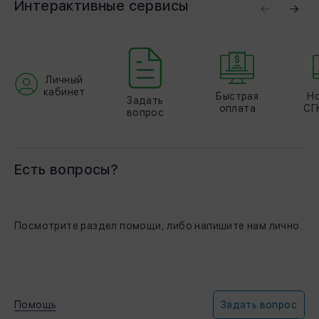
Интерактивные cервисы
Личный
кабинет
Быстрая
Н
Задать
оплата
СГ
вопрос
Есть вопросы?
Посмотрите раздел помощи, либо напишите нам лично.
Помощь
Задать вопрос