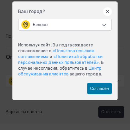
Ваш город?
Белово
Подробнее
Используя сайт, Вы подтверждаете
ознакомление с
«Пользовательским
Online оплата
соглашением»
и
«Политикой обработки
персональных данных пользователей»
. В
случае несогласия, обратитесь в
Центр
обслуживания клиентов
вашего города.
Абакан
Согласен
Варианты оплаты
Оплатить